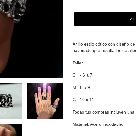
AG
Agregando
el
Anillo estilo gótico con diseño d
producto
pavonado que resalta los detalle
a
tu
Tallas:
carrito
de
CH - 6 a 7
compra
M - 8 a 9
G - 10 a 11
Todas tus compras incluyen una 
Material: Acero inoxidable.