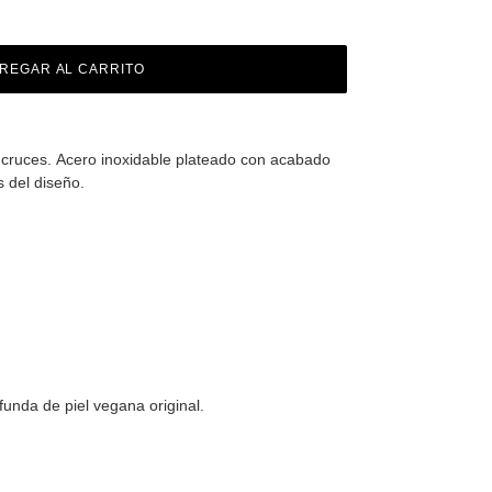
REGAR AL CARRITO
e cruces.
Acero
inoxidable plateado con acabado
s del diseño.
funda de piel
vegana original.