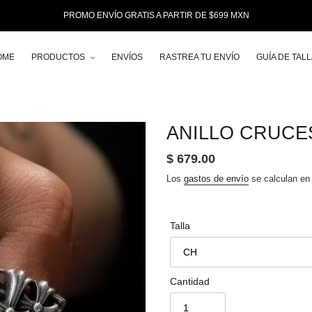
PROMO ENVÍO GRATIS A PARTIR DE $699 MXN
OME
PRODUCTOS
ENVÍOS
RASTREA TU ENVÍO
GUÍA DE TAL
ANILLO CRUC
Precio
$ 679.00
habitual
Los
gastos de envío
se calculan en 
Talla
Cantidad