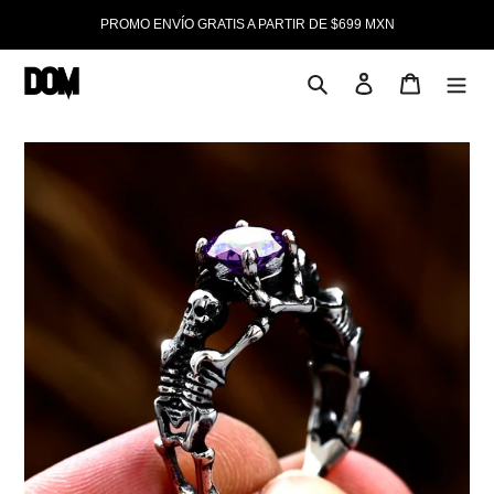
Ir
PROMO ENVÍO GRATIS A PARTIR DE $699 MXN
directamente
al
contenido
Buscar
Ingresar
Carrito