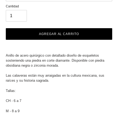
Cantidad
AGREGAR AL CARRITO
Agregando
el
Anillo de acero quirúrgico con detallado diseño de esqueletos
producto
sosteniendo una piedra en corte diamante. Disponible con piedra
a
obsidiana negra o zirconia morada.
tu
carrito
Las calaveras están muy arraigadas en la cultura mexicana, sus
de
raíces y su historia sagrada.
compra
Tallas:
CH - 6 a 7
M - 8 a 9