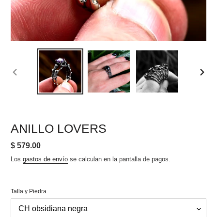
ANTERIOR
SIGU
DIAPOSITIVA
DIAPO
ANILLO LOVERS
Precio
$ 579.00
habitual
Los
gastos de envío
se calculan en la pantalla de pagos.
Talla y Piedra