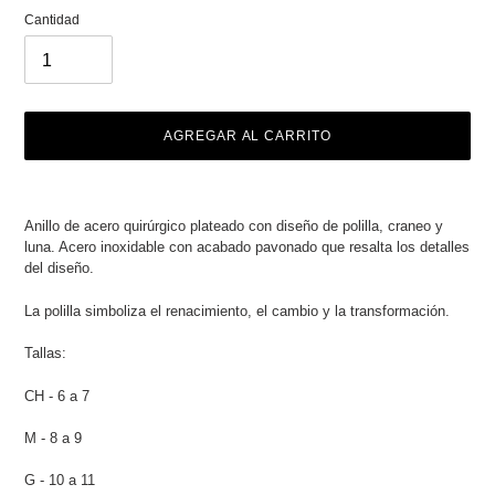
Cantidad
AGREGAR AL CARRITO
Agregando
el
Anillo de acero quirúrgico plateado con diseño de polilla, craneo y
producto
luna. Acero inoxidable con acabado pavonado que resalta los detalles
a
del diseño.
tu
carrito
La polilla simboliza el renacimiento, el cambio y la transformación.
de
compra
Tallas:
CH - 6 a 7
M - 8 a 9
G - 10 a 11