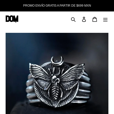
Ir
PROMO ENVÍO GRATIS A PARTIR DE $699 MXN
directamente
al
contenido
Buscar
Ingresar
Carrito